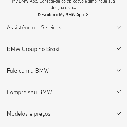
My BMW App. Conecte-se ao aplicativo e simplifique sua
direção diária.
Descubra o My BMW App
Assistência e Serviços
BMW Group no Brasil
BMW Service
Programa de Rotulagem Veicular
Fale com a BMW
Comunicados de Campanha de Recall
Relatório de transparência salarial
Ferramentas de Busca de Recall
Carreiras
Compre seu BMW
My BMW App
Visite a fábrica BMW
Fale com a BMW
BMW Serviços Financeiros
BMW Roadside Assistance
Modelos e preços
Portal do Cliente BMW Serviços Financeiros
Solicite uma proposta
Configure o seu
BMW ConnectedDrive
Encontre uma Concessionária Autorizada BMW
Modelos e preços