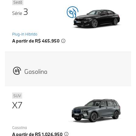
Sedã
3
Série
Plug-in Híbrido
A partir de R$ 465.950
Gasolina
SUV
X7
Gasolina
A partir de R$ 1.026.950