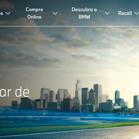
Compre
Descubra a
os
Recall
Online
BMW
ar de