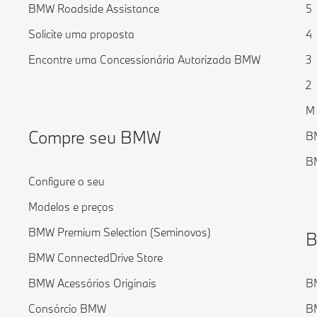
BMW Roadside Assistance
5
Solicite uma proposta
4
Encontre uma Concessionária Autorizada BMW
3
2
M
Compre seu BMW
B
BM
Configure o seu
Modelos e preços
BMW Premium Selection (Seminovos)
B
BMW ConnectedDrive Store
BMW Acessórios Originais
BM
Consórcio BMW
BM