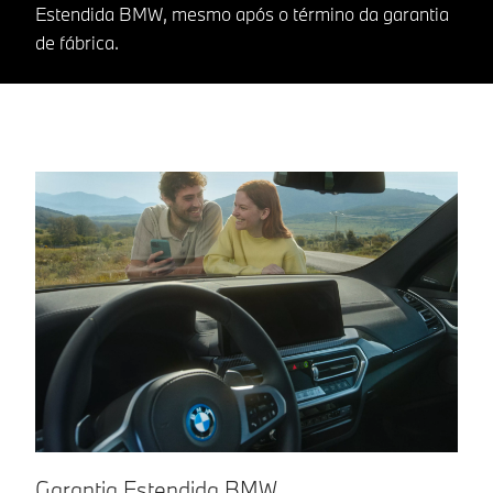
Estendida BMW, mesmo após o término da garantia
de fábrica.
Garantia Estendida BMW.
G