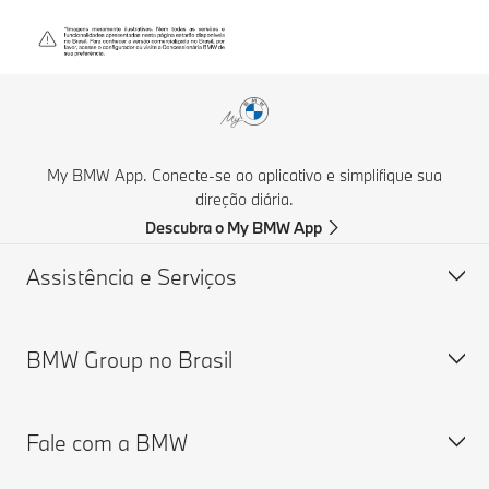
My BMW App. Conecte-se ao aplicativo e simplifique sua
direção diária.
Descubra o My BMW App
Assistência e Serviços
BMW Group no Brasil
BMW Service
Programa de Rotulagem Veicular
Fale com a BMW
Comunicados de Campanha de Recall
Relatório de transparência salarial
Ferramentas de Busca de Recall
Carreiras