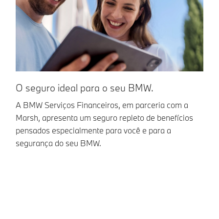
O seguro ideal para o seu BMW.
C
B
A BMW Serviços Financeiros, em parceria com a
Marsh, apresenta um seguro repleto de benefícios
A
pensados especialmente para você e para a
li
segurança do seu BMW.
Po
Em
pr
B
Co