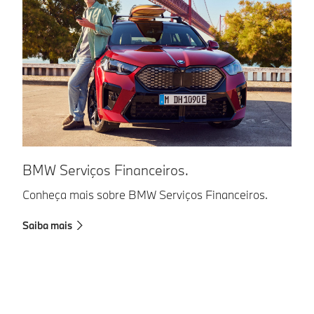
S
BMW Serviços Financeiros.
De
Conheça mais sobre BMW Serviços Financeiros.
pa
Saiba mais
pr
Ac