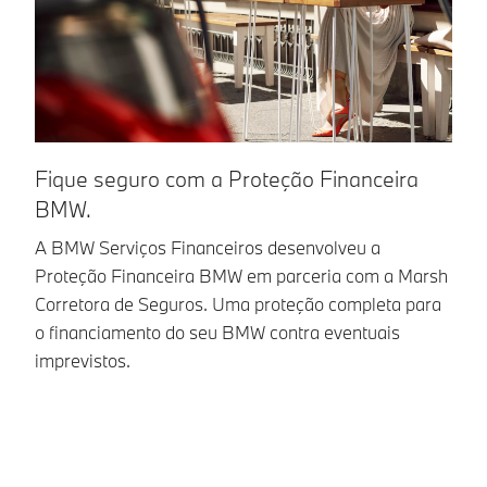
Fique seguro com a Proteção Financeira
T
BMW.
A 
ab
A BMW Serviços Financeiros desenvolveu a
fi
Proteção Financeira BMW em parceria com a Marsh
ai
Corretora de Seguros. Uma proteção completa para
in
o financiamento do seu BMW contra eventuais
os
imprevistos.
co